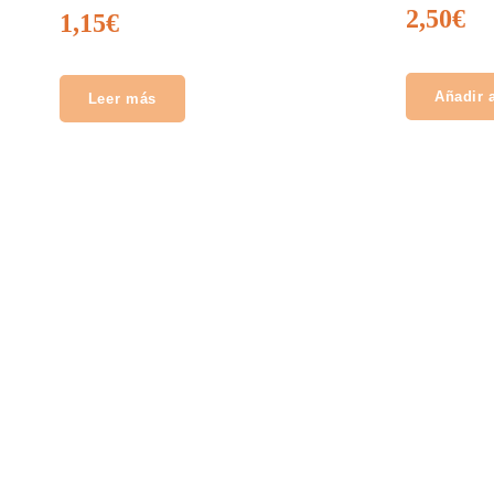
2,50
€
1,15
€
Añadir a
Leer más