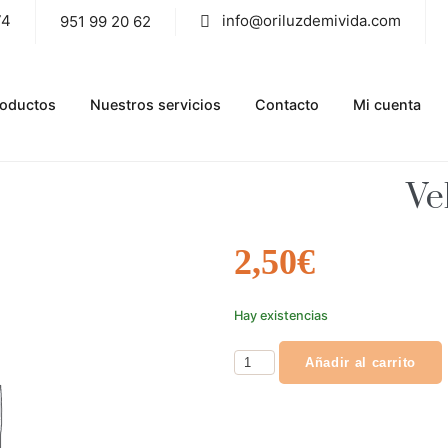
74
info@oriluzdemivida.com
951 99 20 62
roductos
Nuestros servicios
Contacto
Mi cuenta
Ve
2,50
€
Hay existencias
Añadir al carrito