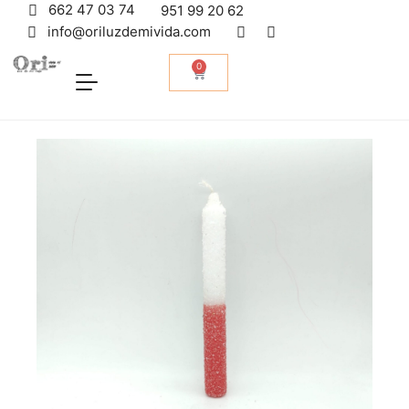
662 47 03 74
951 99 20 62
info@oriluzdemivida.com
0