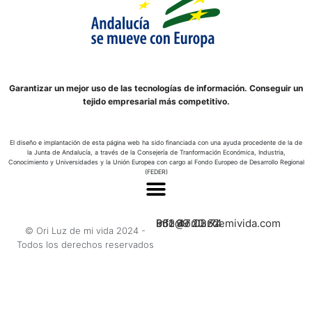
Garantizar un mejor uso de las tecnologías de información. Conseguir un
tejido empresarial más competitivo.
El diseño e implantación de esta página web ha sido financiada con una ayuda procedente de la de
la Junta de Andalucía, a través de la Consejería de Tranformación Económica, Industria,
Conocimiento y Universidades y la Unión Europea con cargo al Fondo Europeo de Desarrollo Regional
(FEDER)
662 47 03 74
951 99 20 62
info@oriluzdemivida.com
© Ori Luz de mi vida 2024 -
Todos los derechos reservados