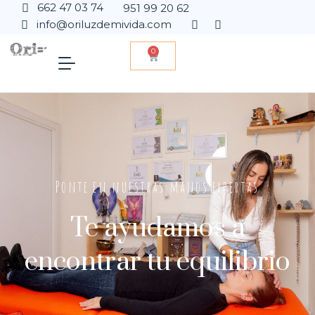
662 47 03 74
951 99 20 62
info@oriluzdemivida.com
0
Ponte en nuestras manos expertas
Te ayudamos a
encontrar tu equilibrio