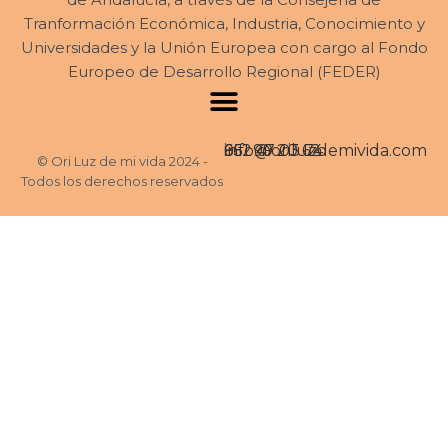
Tranformación Económica, Industria, Conocimiento y
Universidades y la Unión Europea con cargo al Fondo
Europeo de Desarrollo Regional (FEDER)
662 47 03 74
951 99 20 62
info@oriluzdemivida.com
© Ori Luz de mi vida 2024 -
Todos los derechos reservados