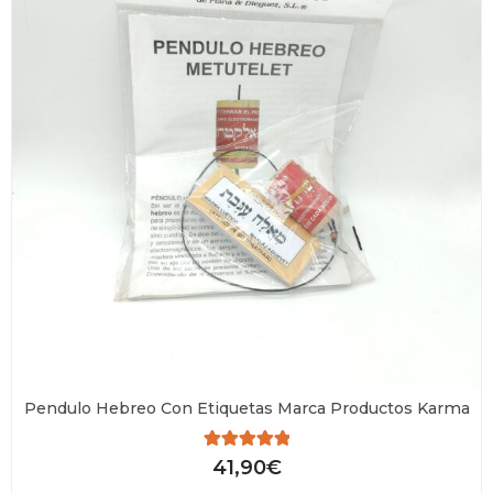
Pendulo Hebreo Con Etiquetas Marca Productos Karma
Valorado
41,90
€
con
0