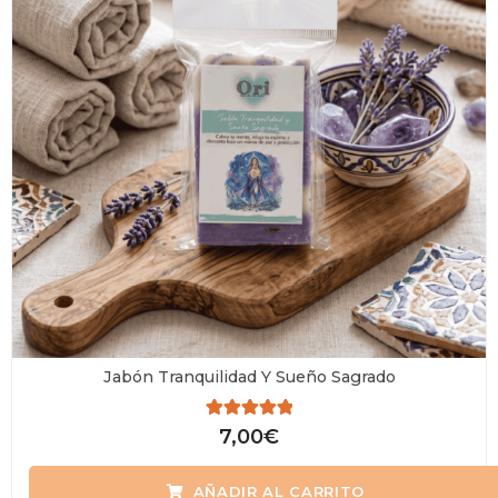
Jabón Tranquilidad Y Sueño Sagrado
Valorado
7,00
€
con
0
de
AÑADIR AL CARRITO
5