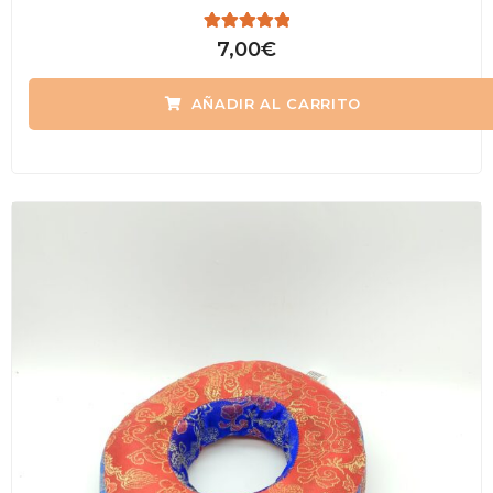
Valorado
7,00
€
con
0
de
AÑADIR AL CARRITO
5