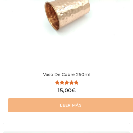
Vaso De Cobre 250ml
Valorado
15,00
€
con
0
de
LEER MÁS
5