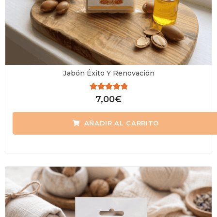
Jabón Éxito Y Renovación
Valorado
7,00
€
con
0
de
AÑADIR AL CARRITO
5