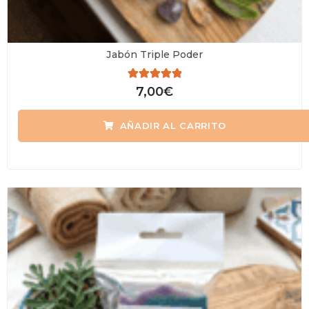
Jabón Triple Poder
Valorado
7,00
€
con
0
de
AÑADIR AL CARRITO
5