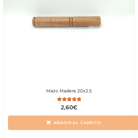
Mazo Madera 20x2.5
Valorado
2,60
€
con
0
de
AÑADIR AL CARRITO
5