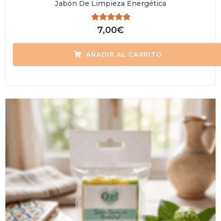
Jabón De Limpieza Energética
Valorado
7,00
€
con
0
de
AÑADIR AL CARRITO
5