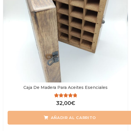
Caja De Madera Para Aceites Esenciales
Valorado
32,00
€
con
0
de
AÑADIR AL CARRITO
5