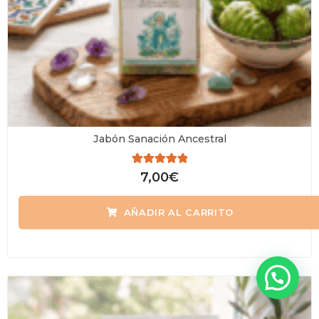
Jabón Sanación Ancestral
Valorado
7,00
€
con
0
de
AÑADIR AL CARRITO
5