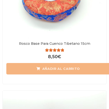
Rosco Base Para Cuenco Tibetano 15cm
Valorado
8,50
€
con
0
de
AÑADIR AL CARRITO
5