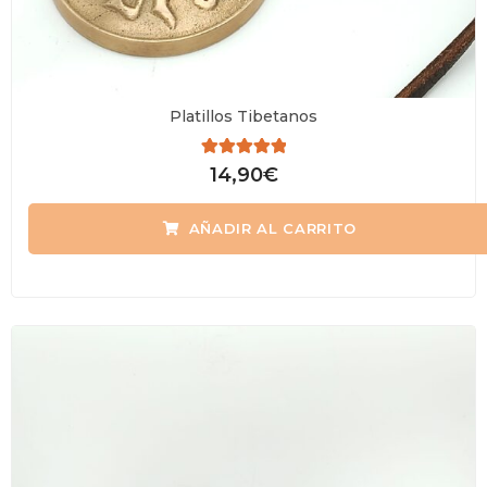
Platillos Tibetanos
Valorado
14,90
€
con
0
de
AÑADIR AL CARRITO
5