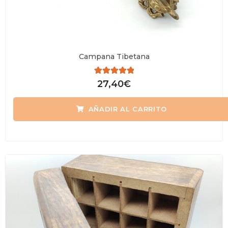
Campana Tibetana
Valorado
27,40
€
con
0
de
AÑADIR AL CARRITO
5