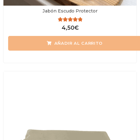
Jabón Escudo Protector
Valorado
4,50
€
con
0
de
AÑADIR AL CARRITO
5