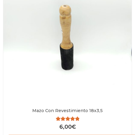
Mazo Con Revestimiento 18x3,5
Valorado
6,00
€
con
0