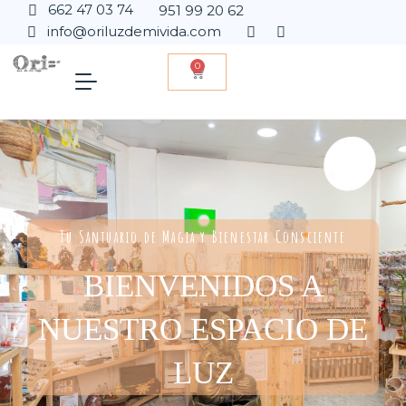
662 47 03 74
951 99 20 62
info@oriluzdemivida.com
0
Tu Santuario de Magia y Bienestar Consciente
BIENVENIDOS A
NUESTRO ESPACIO DE
LUZ