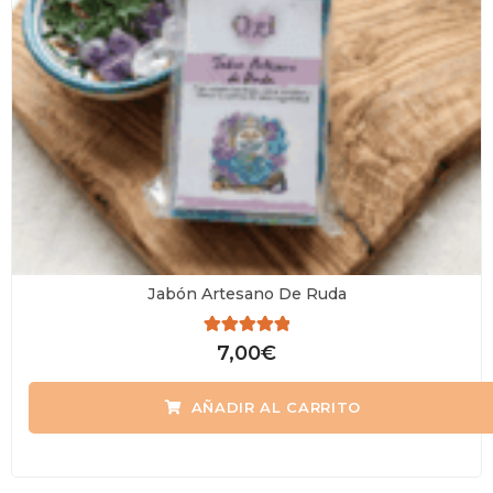
Jabón Artesano De Ruda
Valorado
7,00
€
con
0
de
AÑADIR AL CARRITO
5