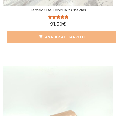
Tambor De Lengua 7 Chakras
Valorado
91,50
€
con
0
de
AÑADIR AL CARRITO
5
Agotado