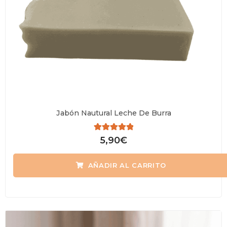
Jabón Nautural Leche De Burra
Valorado
5,90
€
con
0
de
AÑADIR AL CARRITO
5