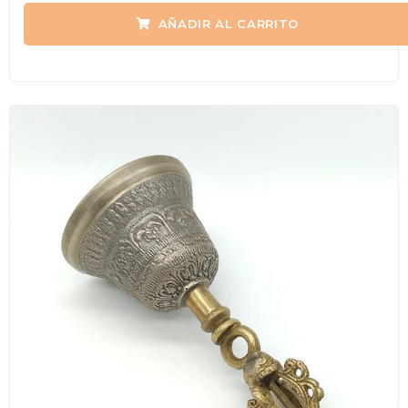
de
AÑADIR AL CARRITO
5