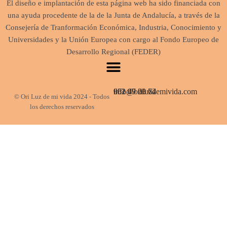
El diseño e implantación de esta página web ha sido financiada con
una ayuda procedente de la de la Junta de Andalucía, a través de la
Consejería de Tranformación Económica, Industria, Conocimiento y
Universidades y la Unión Europea con cargo al Fondo Europeo de
Desarrollo Regional (FEDER)
662 47 03 74
951 99 20 62
info@oriluzdemivida.com
© Ori Luz de mi vida 2024 - Todos
los derechos reservados