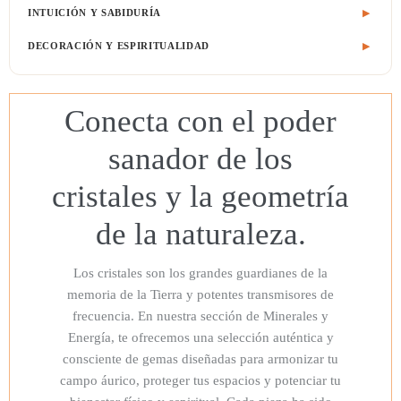
Mezclas para rituales
Aceites ritualizados
INTUICIÓN Y SABIDURÍA
▶
Sahumerios y atadillos
Colonias y extractos
Libros
DECORACIÓN Y ESPIRITUALIDAD
▶
Elementos de ritual
Oraciones
Decoración energética
Jabones y baños
Oráculos
Figuras simbólicas
Conecta con el poder
Velas ritualizadas
▶
Tarot
Ritualizadas con aceite
sanador de los
Velones ritualizados
▶
Ritualizadas de sal
Ritualizados con aceite
cristales y la geometría
Ritualizadas Herbales
ritualizados de sal
de la naturaleza.
Ritualizdas Sencillas
Ritualizados herbales
Ritualizados sencillos
Los cristales son los grandes guardianes de la
memoria de la Tierra y potentes transmisores de
frecuencia. En nuestra sección de Minerales y
Energía, te ofrecemos una selección auténtica y
consciente de gemas diseñadas para armonizar tu
campo áurico, proteger tus espacios y potenciar tu