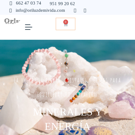
662 47 03 74
951 99 20 62
info@oriluzdemivida.com
0
La voz de la tierra: cristales y gemas para
equilibrar tu vibración
MINERALES Y
ENERGÍA