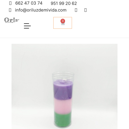
662 47 03 74
951 99 20 62
info@oriluzdemivida.com
0