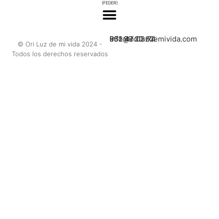
(FEDER)
662 47 03 74
951 99 20 62
info@oriluzdemivida.com
© Ori Luz de mi vida 2024 -
Todos los derechos reservados