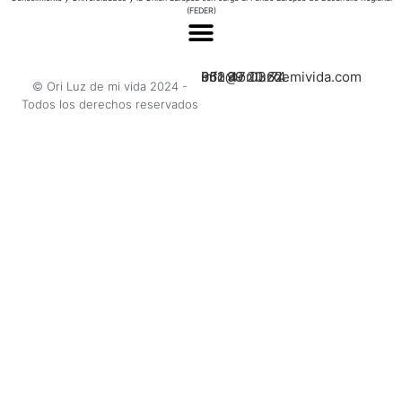
(FEDER)
662 47 03 74
951 99 20 62
info@oriluzdemivida.com
© Ori Luz de mi vida 2024 -
Todos los derechos reservados