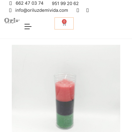
662 47 03 74
951 99 20 62
info@oriluzdemivida.com
0