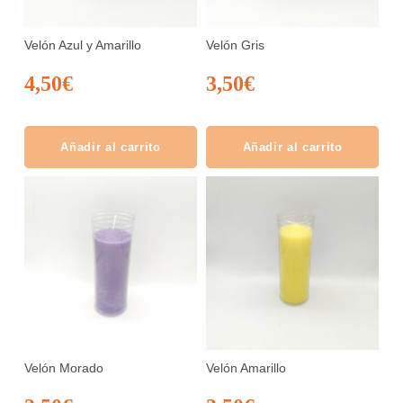
Velón Azul y Amarillo
Velón Gris
4,50
€
3,50
€
Añadir al carrito
Añadir al carrito
Velón Morado
Velón Amarillo