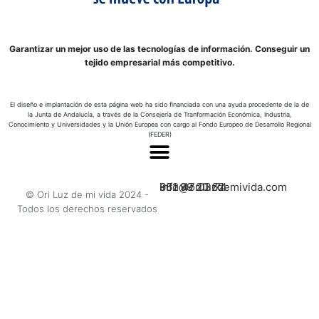
Garantizar un mejor uso de las tecnologías de información. Conseguir un
tejido empresarial más competitivo.
El diseño e implantación de esta página web ha sido financiada con una ayuda procedente de la de
la Junta de Andalucía, a través de la Consejería de Tranformación Económica, Industria,
Conocimiento y Universidades y la Unión Europea con cargo al Fondo Europeo de Desarrollo Regional
(FEDER)
662 47 03 74
951 99 20 62
info@oriluzdemivida.com
© Ori Luz de mi vida 2024 -
Todos los derechos reservados