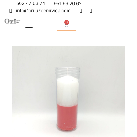
662 47 03 74
951 99 20 62
info@oriluzdemivida.com
0