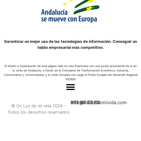
Garantizar un mejor uso de las tecnologías de información. Conseguir un
tejido empresarial más competitivo.
El diseño e implantación de esta página web ha sido financiada con una ayuda procedente de la de
la Junta de Andalucía, a través de la Consejería de Tranformación Económica, Industria,
Conocimiento y Universidades y la Unión Europea con cargo al Fondo Europeo de Desarrollo Regional
(FEDER)
662 47 03 74
951 99 20 62
info@oriluzdemivida.com
© Ori Luz de mi vida 2024 -
Todos los derechos reservados