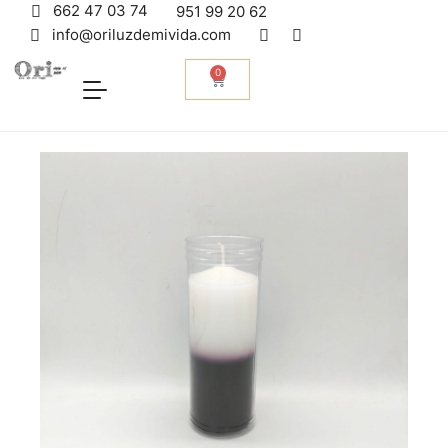
662 47 03 74
951 99 20 62
info@oriluzdemivida.com
0