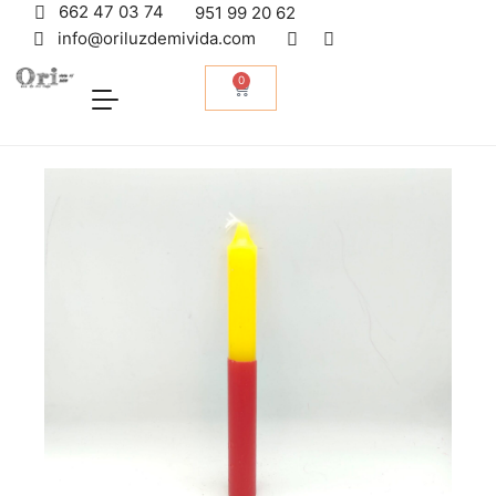
662 47 03 74
951 99 20 62
info@oriluzdemivida.com
0