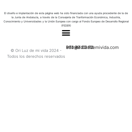
El diseño e implantación de esta página web ha sido financiada con una ayuda procedente de la de
la Junta de Andalucía, a través de la Consejería de Tranformación Económica, Industria,
Conocimiento y Universidades y la Unión Europea con cargo al Fondo Europeo de Desarrollo Regional
(FEDER)
662 47 03 74
951 99 20 62
info@oriluzdemivida.com
© Ori Luz de mi vida 2024 -
Todos los derechos reservados