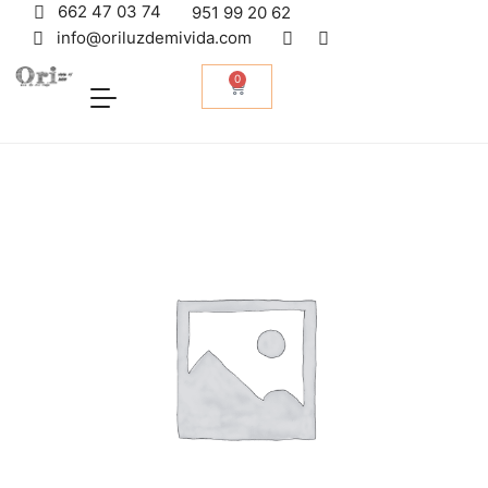
662 47 03 74
951 99 20 62
info@oriluzdemivida.com
0