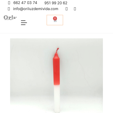
662 47 03 74
951 99 20 62
info@oriluzdemivida.com
0