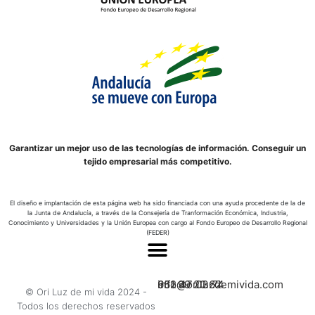
Garantizar un mejor uso de las tecnologías de información. Conseguir un
tejido empresarial más competitivo.
El diseño e implantación de esta página web ha sido financiada con una ayuda procedente de la de
la Junta de Andalucía, a través de la Consejería de Tranformación Económica, Industria,
Conocimiento y Universidades y la Unión Europea con cargo al Fondo Europeo de Desarrollo Regional
(FEDER)
662 47 03 74
951 99 20 62
info@oriluzdemivida.com
© Ori Luz de mi vida 2024 -
Todos los derechos reservados