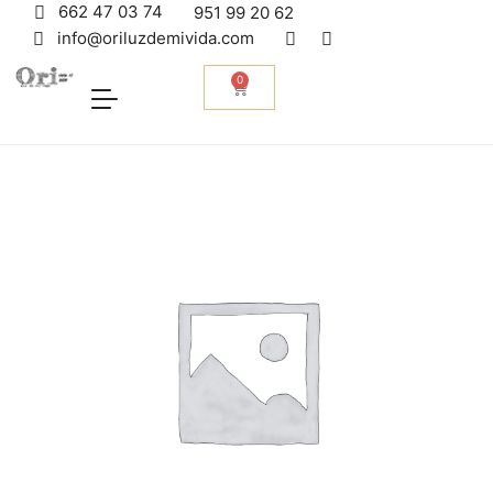
662 47 03 74
951 99 20 62
info@oriluzdemivida.com
0