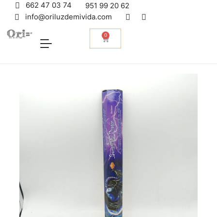
662 47 03 74
951 99 20 62
info@oriluzdemivida.com
0