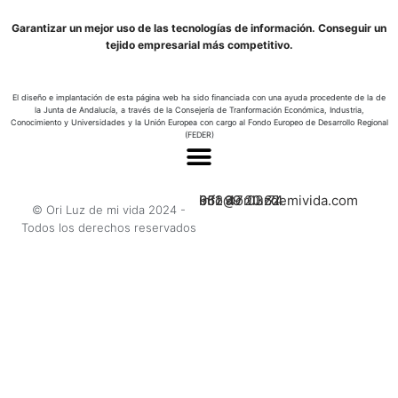
Garantizar un mejor uso de las tecnologías de información. Conseguir un
tejido empresarial más competitivo.
El diseño e implantación de esta página web ha sido financiada con una ayuda procedente de la de
la Junta de Andalucía, a través de la Consejería de Tranformación Económica, Industria,
Conocimiento y Universidades y la Unión Europea con cargo al Fondo Europeo de Desarrollo Regional
(FEDER)
662 47 03 74
951 99 20 62
info@oriluzdemivida.com
© Ori Luz de mi vida 2024 -
Todos los derechos reservados