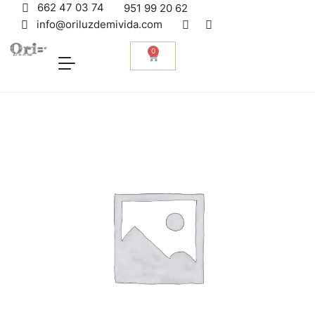
662 47 03 74
951 99 20 62
info@oriluzdemivida.com
0