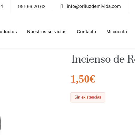
74
info@oriluzdemivida.com
951 99 20 62
roductos
Nuestros servicios
Contacto
Mi cuenta
Incienso de
1,50
€
Sin existencias