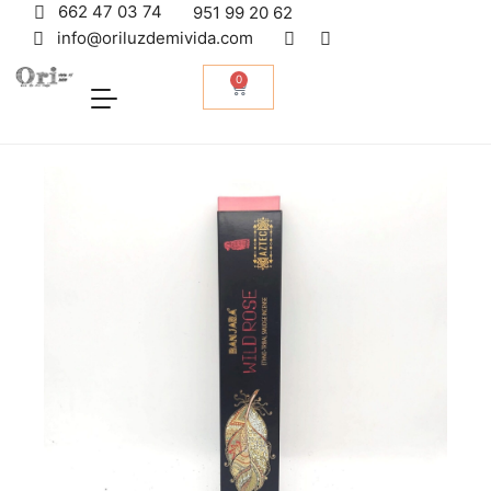
662 47 03 74
951 99 20 62
info@oriluzdemivida.com
0