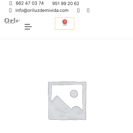
662 47 03 74
951 99 20 62
info@oriluzdemivida.com
0