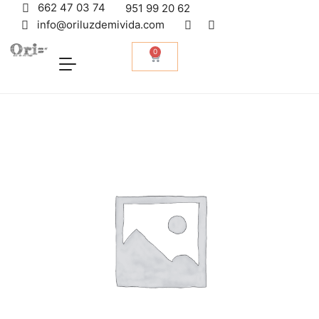
662 47 03 74
951 99 20 62
info@oriluzdemivida.com
0