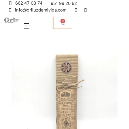
662 47 03 74
951 99 20 62
info@oriluzdemivida.com
0