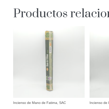
Productos relaci
Incienso de Mano de Fatima, SAC
Incienso de 