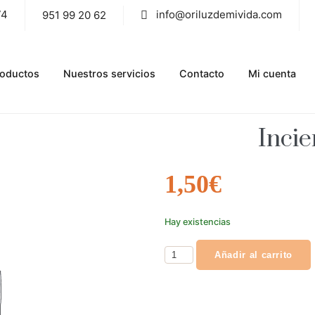
74
info@oriluzdemivida.com
951 99 20 62
roductos
Nuestros servicios
Contacto
Mi cuenta
Inci
1,50
€
Hay existencias
Añadir al carrito