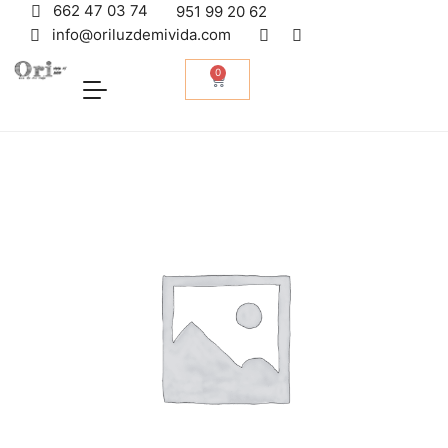
662 47 03 74
951 99 20 62
info@oriluzdemivida.com
0