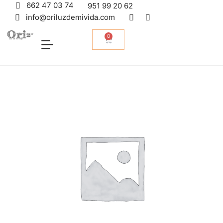
662 47 03 74
951 99 20 62
info@oriluzdemivida.com
0