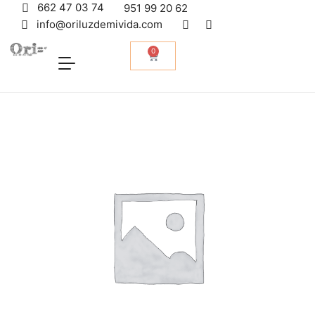
662 47 03 74
951 99 20 62
info@oriluzdemivida.com
0