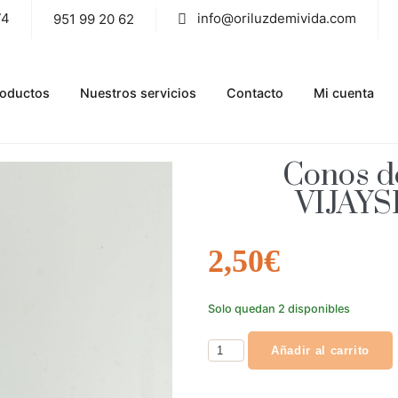
74
info@oriluzdemivida.com
951 99 20 62
roductos
Nuestros servicios
Contacto
Mi cuenta
Conos de
VIJAY
2,50
€
Solo quedan 2 disponibles
Añadir al carrito