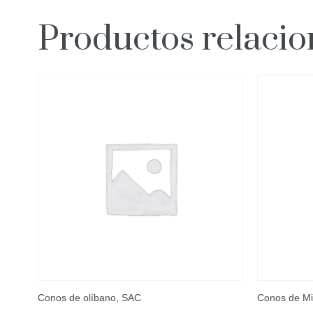
Productos relaci
Conos de olíbano, SAC
Conos de Mi