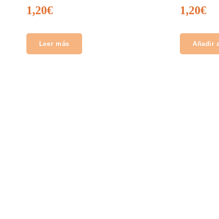
1,20
€
1,20
€
Leer más
Añadir a