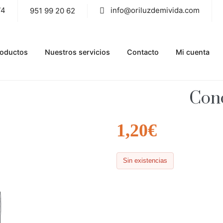
74
info@oriluzdemivida.com
951 99 20 62
roductos
Nuestros servicios
Contacto
Mi cuenta
Cono
1,20
€
Sin existencias