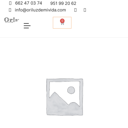
662 47 03 74
951 99 20 62
info@oriluzdemivida.com
0