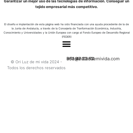
Garantizar un mejor uso de las tecnologías de información. Conseguir un
tejido empresarial más competitivo.
El diseño e implantación de esta página web ha sido financiada con una ayuda procedente de la de
la Junta de Andalucía, a través de la Consejería de Tranformación Económica, Industria,
Conocimiento y Universidades y la Unión Europea con cargo al Fondo Europeo de Desarrollo Regional
(FEDER)
662 47 03 74
951 99 20 62
info@oriluzdemivida.com
© Ori Luz de mi vida 2024 -
Todos los derechos reservados