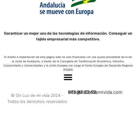
Garantizar un mejor uso de las tecnologías de información. Conseguir un
tejido empresarial más competitivo.
El diseño e implantación de esta página web ha sido financiada con una ayuda procedente de la de
la Junta de Andalucía, a través de la Consejería de Tranformación Económica, Industria,
Conocimiento y Universidades y la Unión Europea con cargo al Fondo Europeo de Desarrollo Regional
(FEDER)
662 47 03 74
951 99 20 62
info@oriluzdemivida.com
© Ori Luz de mi vida 2024 -
Todos los derechos reservados