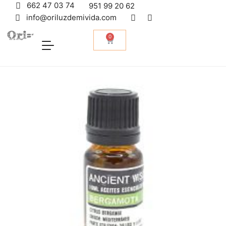
662 47 03 74
951 99 20 62
info@oriluzdemivida.com
0