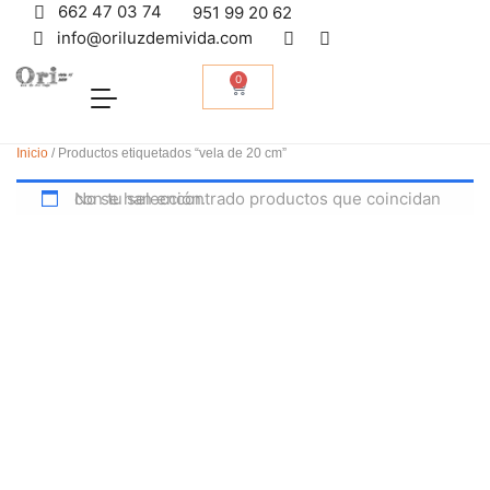
662 47 03 74
951 99 20 62
info@oriluzdemivida.com
0
Inicio
/ Productos etiquetados “vela de 20 cm”
No se han encontrado productos que coincidan con tu selección.