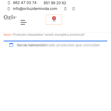
662 47 03 74
951 99 20 62
info@oriluzdemivida.com
0
Inicio
/ Productos etiquetados “sesión energética presencial”
No se han encontrado productos que coincidan con tu selección.