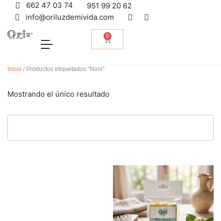
662 47 03 74
951 99 20 62
info@oriluzdemivida.com
0
Inicio
/ Productos etiquetados “Noni”
Mostrando el único resultado