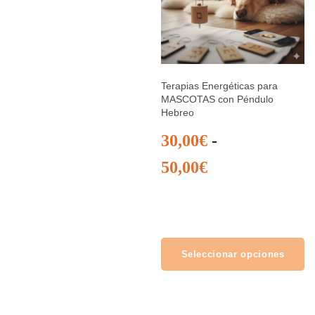
Terapias Energéticas para
MASCOTAS con Péndulo
Hebreo
30,00
€
-
50,00
€
Rango de
precios: desde
30,00€ hasta 50,00€
Seleccionar opciones
Este producto tiene
múltiples variantes. Las
opciones se pueden elegir