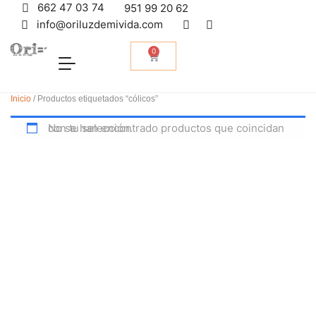
662 47 03 74
951 99 20 62
info@oriluzdemivida.com
0
Inicio
/ Productos etiquetados “cólicos”
No se han encontrado productos que coincidan con tu selección.