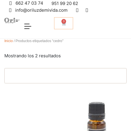
662 47 03 74
951 99 20 62
info@oriluzdemivida.com
0
Inicio
/ Productos etiquetados “cedro”
Mostrando los 2 resultados