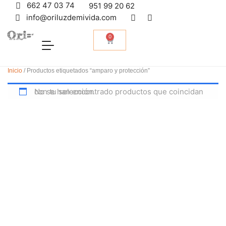
662 47 03 74
951 99 20 62
info@oriluzdemivida.com
0
Inicio
/ Productos etiquetados “amparo y protección”
No se han encontrado productos que coincidan con tu selección.