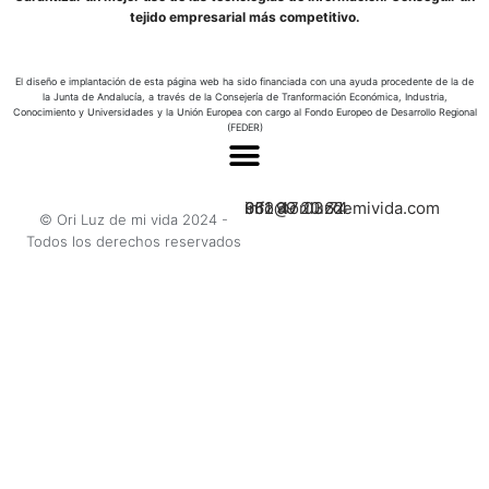
tejido empresarial más competitivo.
El diseño e implantación de esta página web ha sido financiada con una ayuda procedente de la de
la Junta de Andalucía, a través de la Consejería de Tranformación Económica, Industria,
Conocimiento y Universidades y la Unión Europea con cargo al Fondo Europeo de Desarrollo Regional
(FEDER)
662 47 03 74
951 99 20 62
info@oriluzdemivida.com
© Ori Luz de mi vida 2024 -
Todos los derechos reservados