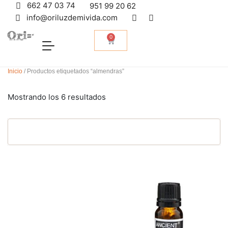
662 47 03 74
951 99 20 62
info@oriluzdemivida.com
0
Inicio
/ Productos etiquetados “almendras”
Mostrando los 6 resultados