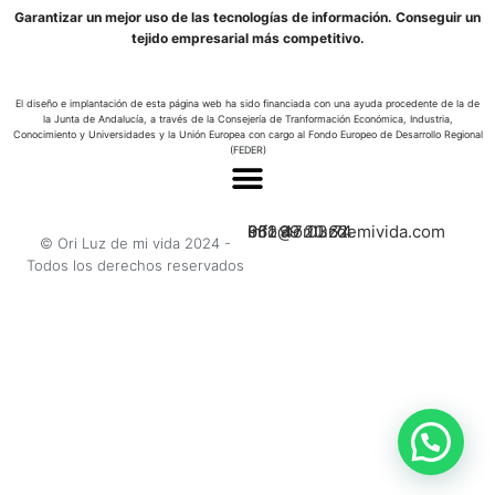
Garantizar un mejor uso de las tecnologías de información. Conseguir un
tejido empresarial más competitivo.
El diseño e implantación de esta página web ha sido financiada con una ayuda procedente de la de
la Junta de Andalucía, a través de la Consejería de Tranformación Económica, Industria,
Conocimiento y Universidades y la Unión Europea con cargo al Fondo Europeo de Desarrollo Regional
(FEDER)
662 47 03 74
951 99 20 62
info@oriluzdemivida.com
© Ori Luz de mi vida 2024 -
Todos los derechos reservados